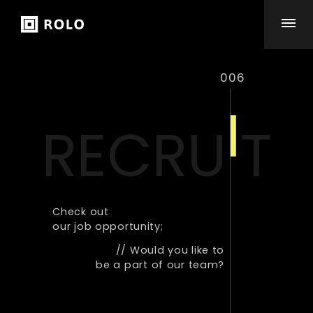
006
I
R
E
C
R
U
T
Check out

our job opportunity;
// Would you like to

be a part of our team?